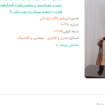
روسری مهرتا
روسری مجلسی
قواره کوچک
قواره 
قواره 100
سفید مشکی
ابریشم بلک 90
جنس
:
ابریشم ژاکارد وارداتی
اندازه
:
90*90
درجه کیفی
:
A+++
استایل
:
مدرن و فانتزی - مجلسی و کلاسیک
مناسب فصل
:
چهارفصل
نمایش بیشتر
مورد استفاده
:
روزمره و مهمانی
وارداتی