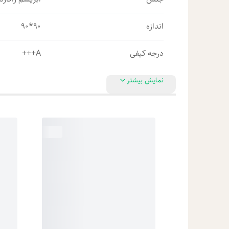
اندازه
90*90
درجه کیفی
A+++
نمایش بیشتر