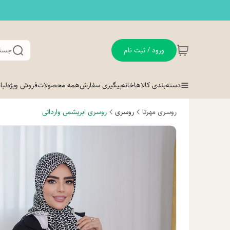
ورود / ثبت نام
جستج
دسته‌بندی کالاها
خانه
پیگیری سفارش
همه محصولات
فروش ویژه
لب
روسری مهرتا
روسری
روسری ابریشمی وارداتی