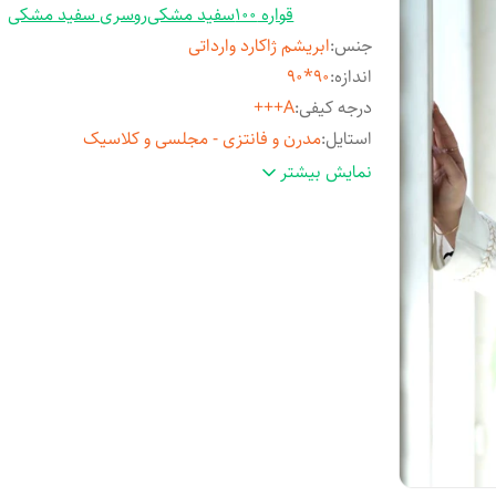
قواره 100
سفید مشکی
روسری سفید مشکی
جنس
:
ابریشم ژاکارد وارداتی
اندازه
:
90*90
درجه کیفی
:
A+++
استایل
:
مدرن و فانتزی - مجلسی و کلاسیک
مناسب فصل
:
چهارفصل
نمایش بیشتر
مورد استفاده
:
روزمره و مهمانی