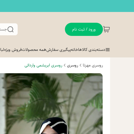
ورود / ثبت نام
جستج
دسته‌بندی کالاها
خانه
پیگیری سفارش
همه محصولات
فروش ویژه
لب
روسری مهرتا
روسری
روسری ابریشمی وارداتی