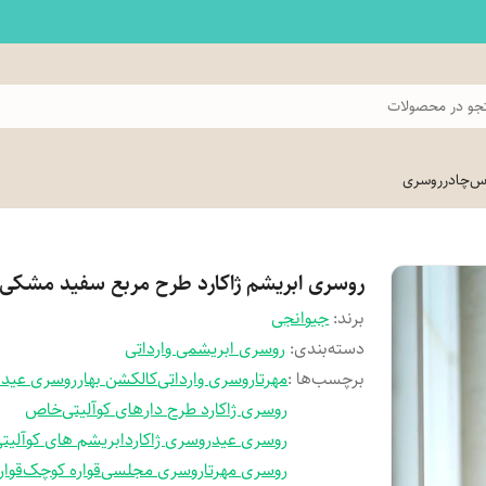
و در محصولات
اس
چادر
روسری
روسری ابریشم ژاکارد طرح مربع سفید مشکی
برند:
جیوانجی
دسته‌بندی
:
روسری ابریشمی وارداتی
برچسب‌ها :
مهرتا
روسری وارداتی
کالکشن بهار
روسری عید
روسری ژاکارد طرح دار
های کوآلیتی
خاص
روسری عید
روسری ژاکارد
ابریشم های کوآلیت
روسری مهرتا
روسری مجلسی
قواره کوچک
قواره 