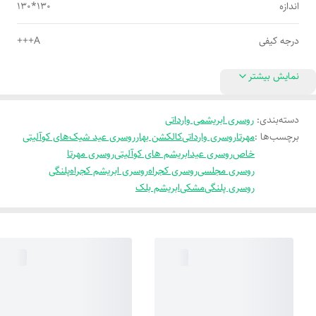
اندازه
130*130
درجه کیفی
A+++
نمایش بیشتر
دسته‌بندی
:
روسری ابریشمی وارداتی
برچسب‌ها :
مهرتا
روسری وارداتی
کالکشن بهار
روسری عید شیک
های کوآلیتی
خاص
روسری عید
ابریشم های کوآلیتی
روسری مهرتا
روسری مجلسی
روسری کجراه
روسری ابریشم کجراه
پلنگی
روسری پلنگی
مشکی
ابریشم بلک