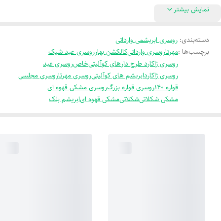
نمایش بیشتر
دسته‌بندی
:
روسری ابریشمی وارداتی
برچسب‌ها :
مهرتا
روسری وارداتی
کالکشن بهار
روسری عید شیک
روسری ژاکارد طرح دار
های کوآلیتی
خاص
روسری عید
روسری ژاکارد
ابریشم های کوآلیتی
روسری مهرتا
روسری مجلسی
قواره 140
روسری قواره بزرگ
روسری مشکی قهوه ای
مشکی شکلاتی
شکلاتی
مشکی قهوه ای
ابریشم بلک