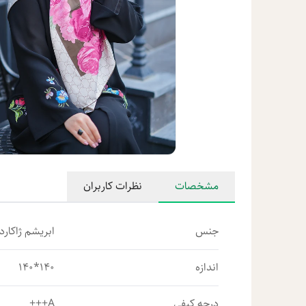
مشخصات
نظرات کاربران
جنس
ابریشم ژاکارد 
اندازه
140*140
درجه کیفی
A+++