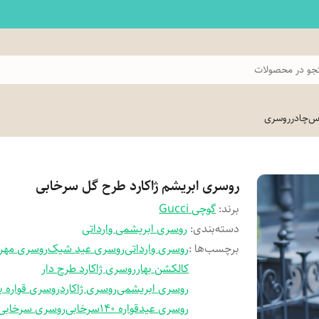
و در محصولات
اس
چادر
روسری
روسری ابریشم ژاکارد طرح گل سرخابی
برند:
گوچی Gucci
دسته‌بندی
:
روسری ابریشمی وارداتی
برچسب‌ها :
روسری وارداتی
روسری عید شیک
روسری مهرت
کالکشن بهار
روسری ژاکارد طرح دار
روسری ابریشمی
روسری ژاکارد
روسری قواره ب
روسری عید
قواره 140
سرخابی
روسری سرخابی