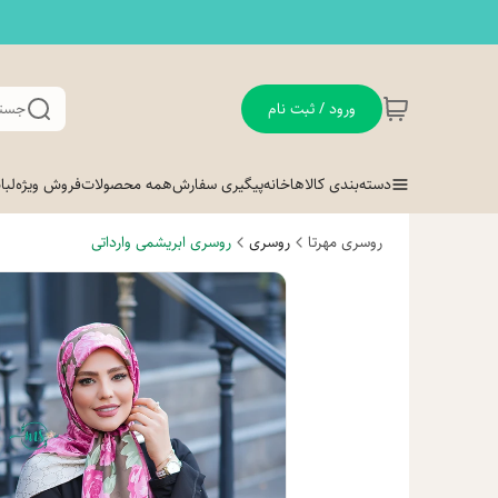
ورود / ثبت نام
جستج
دسته‌بندی کالاها
خانه
پیگیری سفارش
همه محصولات
فروش ویژه
لب
روسری مهرتا
روسری
روسری ابریشمی وارداتی