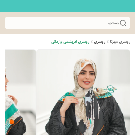
جستجو
روسری مهرتا
روسری
روسری ابریشمی وارداتی