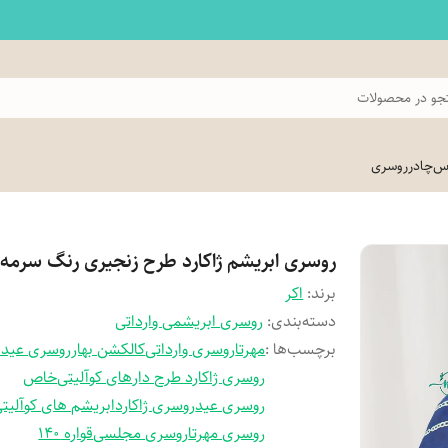
و در محصولات
اس
چادر
روسری
روسری ابریشم ژاکارد طرح زنجیری رنگ سرمه 
برند:
اکر
دسته‌بندی
:
روسری ابریشمی وارداتی
برچسب‌ها :
مهرتا
روسری وارداتی
کالکشن بهار
روسری عید
روسری ژاکارد طرح دار
های کوآلیتی
خاص
روسری عید
روسری ژاکارد
ابریشم های کوآلیت
روسری مهرتا
روسری مجلسی
قواره 140