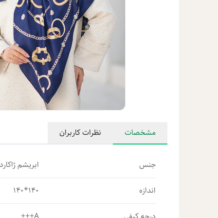
مشخصات
نظرات کاربران
جنس
ابریشم ژاکارد 
اندازه
140*140
درجه کیفی
A+++