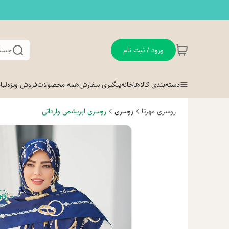
ورود / ثبت نام
جستج
دسته‌بندی کالاها
خانه
پیگیری سفارش
همه محصولات
فروش ویژه
لب
روسری مهرتا
روسری
روسری ابریشمی وارداتی