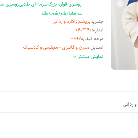
روسری قواره بزرگ
سرمه ای طلایی
روسری سر
سرمه ای
ابریشم بلک
جنس
:
ابریشم ژاکارد وارداتی
اندازه
:
140*140
درجه کیفی
:
A+++
استایل
:
مدرن و فانتزی - مجلسی و کلاسیک
مناسب فصل
:
چهارفصل
نمایش بیشتر
مورد استفاده
:
روزمره و مهمانی
وارداتی