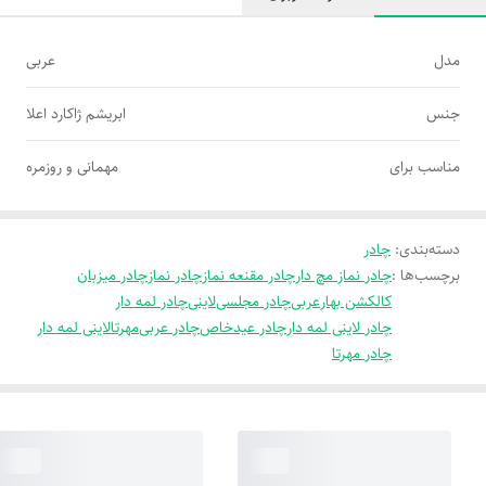
مدل
عربی
جنس
ابریشم ژاکارد اعلا
مناسب برای
مهمانی و روزمره
دسته‌بندی
:
چادر
برچسب‌ها :
چادر نماز مچ دار
چادر مقنعه نماز
چادر نماز
چادر میزبان
کالکشن بهار
عربی
چادر مجلسی
لاینی
چادر لمه دار
چادر لاینی لمه دار
چادر عید
خاص
چادر عربی
مهرتا
لاینی لمه دار
چادر مهرتا