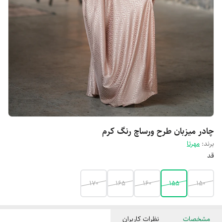
چادر میزبان طرح ورساچ رنگ کرم
برند:
مهرتا
قد
170
165
160
155
150
مشخصات
نظرات کاربران