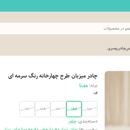
و در محصولات
اس
چادر
روسری
چادر میزبان طرح چهارخانه رنگ سرمه ای
برند:
مهرتا
قد
170
165
160
155
150
دسته‌بندی
:
چادر
برچسب‌ها :
چادر نماز مچ دار
چادر مقنعه نماز
چادر نماز