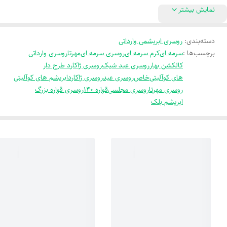
نمایش بیشتر
دسته‌بندی
:
روسری ابریشمی وارداتی
برچسب‌ها :
سرمه ای
کرم سرمه ای
روسری سرمه ای
مهرتا
روسری وارداتی
کالکشن بهار
روسری عید شیک
روسری ژاکارد طرح دار
های کوآلیتی
خاص
روسری عید
روسری ژاکارد
ابریشم های کوآلیتی
روسری مهرتا
روسری مجلسی
قواره 140
روسری قواره بزرگ
ابریشم بلک