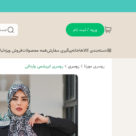
ورود / ثبت نام
جستج
دسته‌بندی کالاها
خانه
پیگیری سفارش
همه محصولات
فروش ویژه
لب
روسری مهرتا
روسری
روسری ابریشمی وارداتی