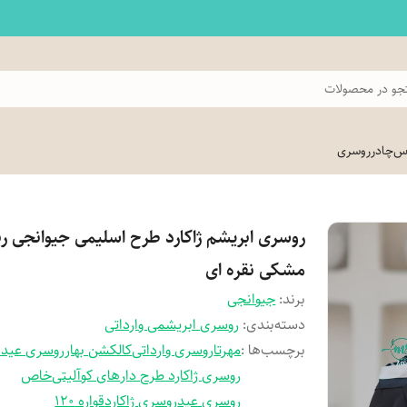
و در محصولات
اس
چادر
روسری
روسری ابریشم ژاکارد طرح اسلیمی جیوانجی ر
مشکی نقره ای
برند:
جیوانجی
دسته‌بندی
:
روسری ابریشمی وارداتی
برچسب‌ها :
مهرتا
روسری وارداتی
کالکشن بهار
روسری عید
روسری ژاکارد طرح دار
های کوآلیتی
خاص
روسری عید
روسری ژاکارد
قواره 120