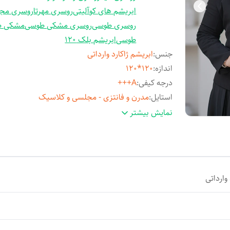
ابریشم های کوآلیتی
روسری مهرتا
روسری مج
روسری طوسی
روسری مشکی طوسی
مشکی ط
طوسی
ابریشم بلک 120
جنس
:
ابریشم ژاکارد وارداتی
اندازه
:
120*120
درجه کیفی
:
A+++
استایل
:
مدرن و فانتزی - مجلسی و کلاسیک
مناسب فصل
:
چهارفصل
نمایش بیشتر
مورد استفاده
:
روزمره و مهمانی
وارداتی