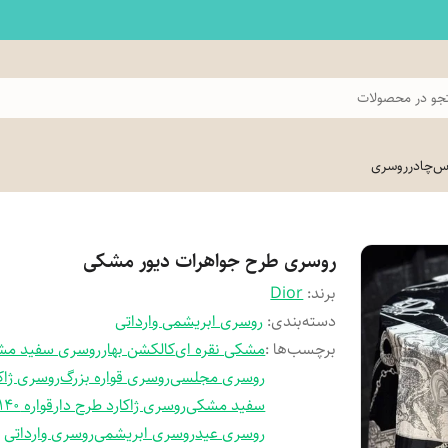
و در محصولات
اس
چادر
روسری
روسری طرح جواهرات دیور مشکی
برند:
Dior
دسته‌بندی
:
روسری ابریشمی وارداتی
برچسب‌ها :
مشکی نقره ای
کالکشن بهار
روسری سفید مش
روسری مجلسی
روسری قواره بزرگ
روسری ژاکا
سفید مشکی
روسری ژاکارد طرح دار
قواره 140
روسری عید
روسری ابریشمی
روسری وارداتی