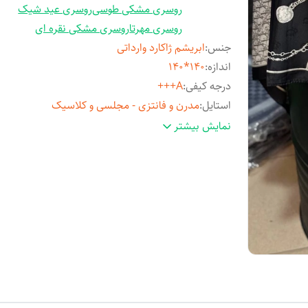
روسری مشکی طوسی
روسری عید شیک
روسری مهرتا
روسری مشکی نقره ای
جنس
:
ابریشم ژاکارد وارداتی
اندازه
:
140*140
درجه کیفی
:
A+++
استایل
:
مدرن و فانتزی - مجلسی و کلاسیک
مناسب فصل
:
چهارفصل
نمایش بیشتر
مورد استفاده
:
روزمره و مهمانی