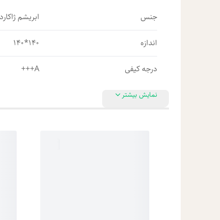
جنس
ابریشم ژاکارد 
اندازه
140*140
درجه کیفی
A+++
نمایش بیشتر