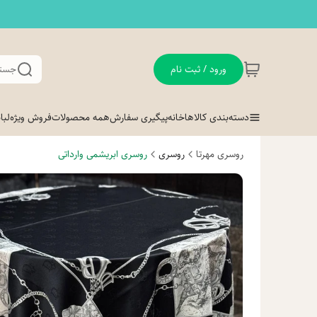
ورود / ثبت نام
جستج
دسته‌بندی کالاها
خانه
پیگیری سفارش
همه محصولات
فروش ویژه
لب
روسری مهرتا
روسری
روسری ابریشمی وارداتی