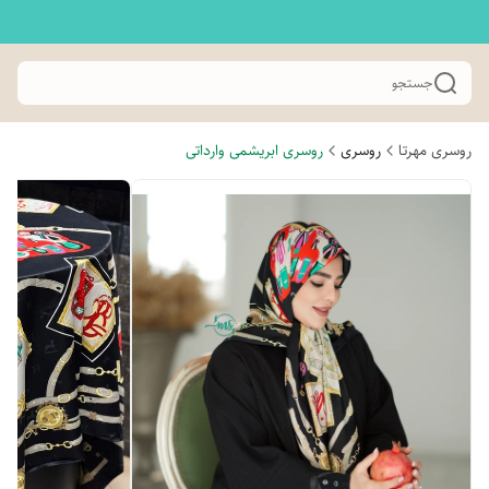
جستجو
روسری مهرتا
روسری
روسری ابریشمی وارداتی