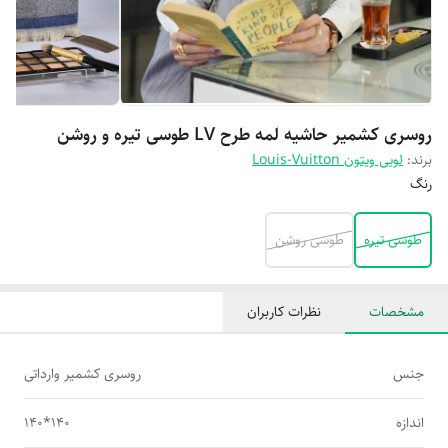
روسری کشمیر حاشیه لمه طرح LV طوسی تیره و روشن
برند:
لویی ویتون Louis-Vuitton
رنگ
طوسی تیره
طوسی روشن
مشخصات
نظرات کاربران
جنس
روسری کشمیر وارداتی
اندازه
140*140