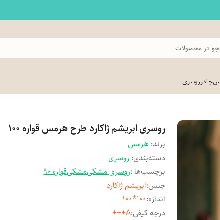
و در محصولات
اس
چادر
روسری
روسری ابریشم ژاکارد طرح هرمس قواره 100
برند:
هرمس
دسته‌بندی
:
روسری
برچسب‌ها :
روسری مشکی
مشکی
قواره 90
جنس
:
ابریشم ژاکارد
اندازه
:
100*100
درجه کیفی
:
A+++