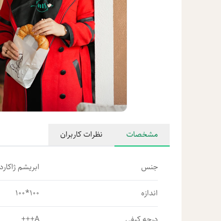
مشخصات
نظرات کاربران
جنس
ابریشم ژاکارد
اندازه
100*100
درجه کیفی
A+++