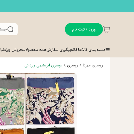
ورود / ثبت نام
جستج
دسته‌بندی کالاها
خانه
پیگیری سفارش
همه محصولات
فروش ویژه
لب
روسری مهرتا
روسری
روسری ابریشمی وارداتی