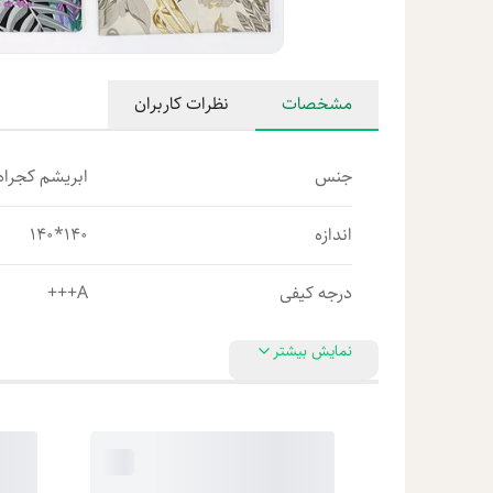
مشخصات
نظرات کاربران
جنس
ابریشم کجراه 
اندازه
140*140
درجه کیفی
A+++
نمایش بیشتر