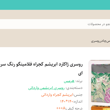
و در محصولات
اس
چادر
روسری
روسری ژاکارد ابریشم کجراه فلامینگو رنگ سر
ای
برند:
هرمس
دسته‌بندی
:
روسری ابریشمی وارداتی
جنس
:
ابریشم کجراه وارداتی
اندازه
:
140*140
درجه کیفی
:
A+++