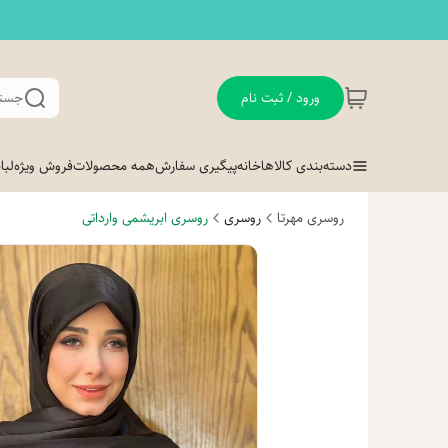
ورود / ثبت نام
جستج
دسته‌بندی کالاها
خانه
پیگیری سفارش
همه محصولات
فروش ویژه
لب
روسری مهرتا
روسری
روسری ابریشمی وارداتی