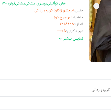
های کوآلیتی
روسری مشکی
مشکی
قواره 120
جنس
:
ابریشم ژاکارد کرپ وارداتی
حاشیه
:
دور چرخ دوز
اندازه
:
125*125
درجه کیفی
:
A+++
استایل
:
مدرن و فانتزی - مجلسی و کلاسیک
نمایش بیشتر
مناسب فصل
:
چهارفصل
مورد استفاده
:
روزمره و مهمانی
 کرپ وارداتی