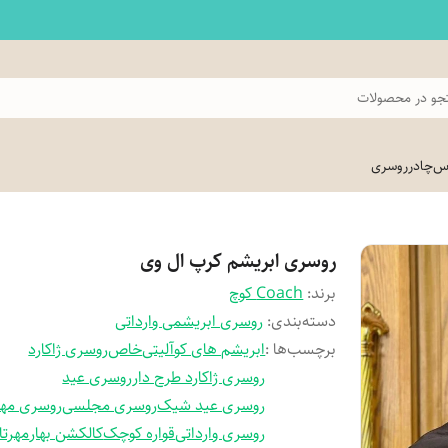
و در محصولات
اس
چادر
روسری
روسری ابریشم کرپ ال وی
برند:
Coach کوچ
دسته‌بندی
:
روسری ابریشمی وارداتی
برچسب‌ها :
ابریشم های کوآلیتی
خاص
روسری ژاکارد
روسری ژاکارد طرح دار
روسری عید
روسری عید شیک
روسری مجلسی
روسری مهر
روسری وارداتی
قواره کوچک
کالکشن بهار
مهرتا