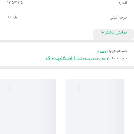
اندازه
135*135
درجه کیفی
A+++
نمایش بیشتر
دسته‌بندی
:
روسری
برچسب‌ها :
روسری نخی
سرمه ای
قواره 140
نخ یونیک