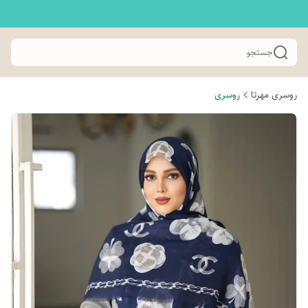
جستجو
روسری مهرتا
روسری