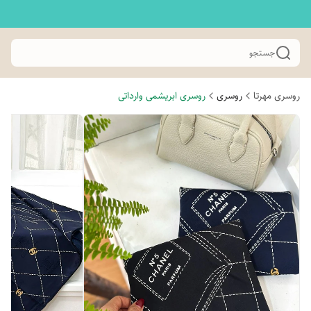
جستجو
روسری مهرتا
روسری
روسری ابریشمی وارداتی