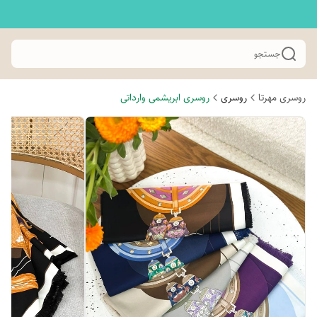
جستجو
روسری مهرتا
روسری
روسری ابریشمی وارداتی