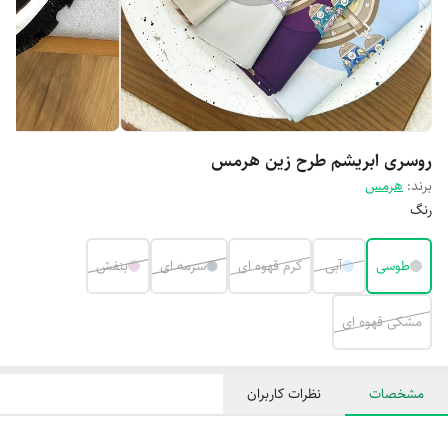
روسری ابریشم طرح زین هرمس
برند:
هرمس
رنگ
طوسی
آبی
کرم قهوه ای
سرمه ای
بنفش
مشکی قهوه ای
مشخصات
نظرات کاربران