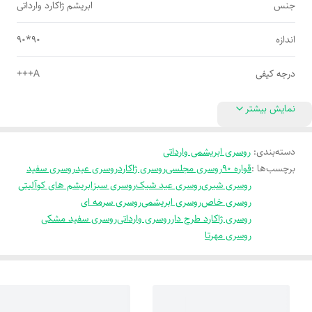
جنس
ابریشم ژاکارد وارداتی
اندازه
90*90
درجه کیفی
A+++
نمایش بیشتر
دسته‌بندی
:
روسری ابریشمی وارداتی
برچسب‌ها :
قواره 90
روسری مجلسی
روسری ژاکارد
روسری عید
روسری سفید
روسری شیری
روسری عید شیک
روسری سبز
ابریشم های کوآلیتی
روسری خاص
روسری ابریشمی
روسری سرمه ای
روسری ژاکارد طرح دار
روسری وارداتی
روسری سفید مشکی
روسری مهرتا