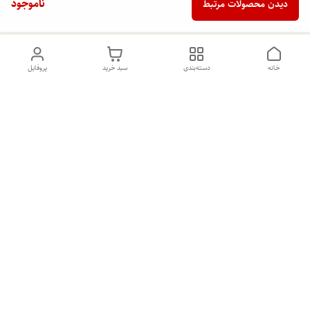
ناموجود
دیدن محصولات مرتبط
خانه
دسته‌بندی
سبد خرید
پروفایل
دسترسی سریع
تماس با ما
شکایات
درباره ما
قوانین و مقررات
سیاست حریم خصوصی
هفت روز هفته ، ۲۴ ساعت شبانه‌روز پاسخگوی شما هستیم