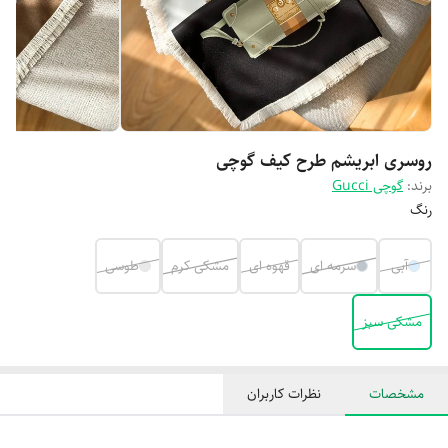
روسری ابریشم طرح کیف گوچی
برند:
گوچی Gucci
رنگ
آبی
سرمه ای
قهوه ای
مشکی کرم
طوسی
مشکی سبز
مشخصات
نظرات کاربران