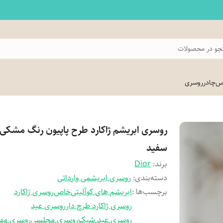
و در محصولات
اس
چادر
روسری
روسری ابریشم ژاکارد طرح پاپیون رنگ مشکی
سفید
برند:
Dior
دسته‌بندی
:
روسری ابریشمی وارداتی
برچسب‌ها :
ابریشم های کوآلیتی
خاص
روسری ژاکارد
روسری ژاکارد طرح دار
روسری عید
روسری عید شیک
روسری مجلسی
روسری مهر