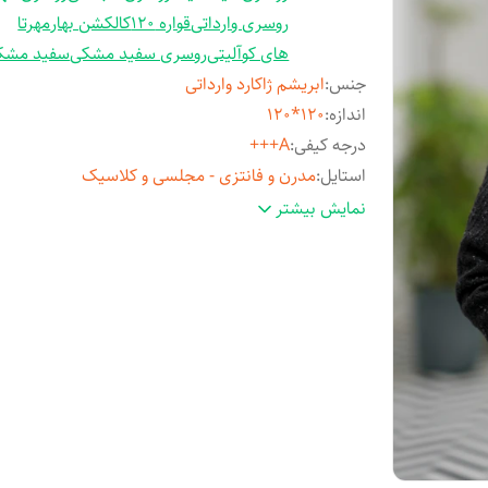
روسری وارداتی
قواره 120
کالکشن بهار
مهرتا
های کوآلیتی
روسری سفید مشکی
سفید مشک
جنس
:
ابریشم ژاکارد وارداتی
اندازه
:
120*120
درجه کیفی
:
A+++
استایل
:
مدرن و فانتزی - مجلسی و کلاسیک
مناسب فصل
:
چهارفصل
نمایش بیشتر
مورد استفاده
:
روزمره و مهمانی