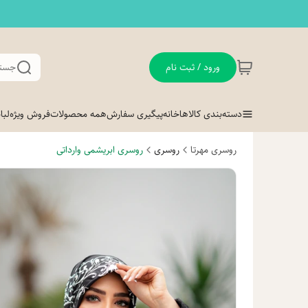
ورود / ثبت نام
جستج
دسته‌بندی کالاها
خانه
پیگیری سفارش
همه محصولات
فروش ویژه
لب
روسری مهرتا
روسری
روسری ابریشمی وارداتی