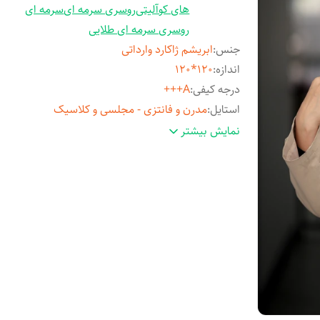
های کوآلیتی
روسری سرمه ای
سرمه ای
روسری سرمه ای طلایی
جنس
:
ابریشم ژاکارد وارداتی
اندازه
:
120*120
درجه کیفی
:
A+++
استایل
:
مدرن و فانتزی - مجلسی و کلاسیک
مناسب فصل
:
چهارفصل
نمایش بیشتر
مورد استفاده
:
روزمره و مهمانی