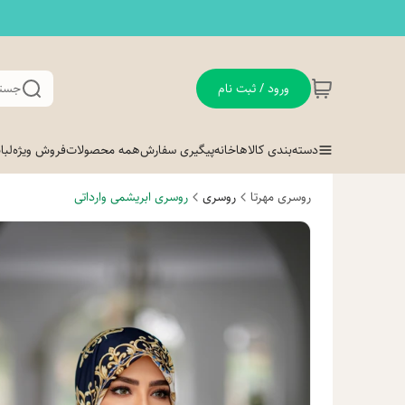
ورود / ثبت نام
جستج
دسته‌بندی کالاها
خانه
پیگیری سفارش
همه محصولات
فروش ویژه
لب
روسری مهرتا
روسری
روسری ابریشمی وارداتی