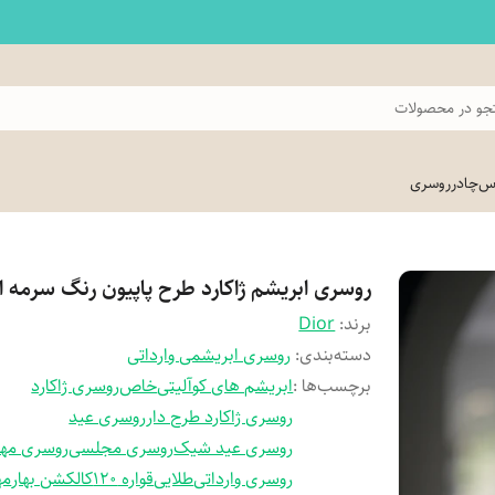
و در محصولات
اس
چادر
روسری
روسری ابریشم ژاکارد طرح پاپیون رنگ سرمه ا
برند:
Dior
دسته‌بندی
:
روسری ابریشمی وارداتی
برچسب‌ها :
ابریشم های کوآلیتی
خاص
روسری ژاکارد
روسری ژاکارد طرح دار
روسری عید
روسری عید شیک
روسری مجلسی
روسری مهر
روسری وارداتی
طلایی
قواره 120
کالکشن بهار
مه