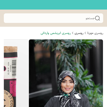
جستجو
روسری مهرتا
روسری
روسری ابریشمی وارداتی