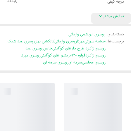
درجه کیفی
A+++
نمایش بیشتر
دسته‌بندی
:
روسری ابریشمی وارداتی
برچسب‌ها :
حاشیه سوزنی
مهرتا
روسری وارداتی
کالکشن بهار
روسری عید شیک
روسری ژاکارد طرح دار
های کوآلیتی
خاص
روسری عید
روسری ژاکارد
قواره 120
ابریشم های کوآلیتی
روسری مهرتا
روسری مجلسی
سرمه ای
روسری سرمه ای