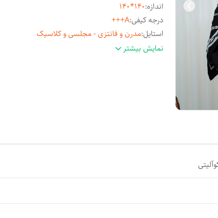
اندازه
:
140*140
درجه کیفی
:
A+++
استایل
:
مدرن و فانتزی - مجلسی و کلاسیک
مناسب فصل
:
چهارفصل
نمایش بیشتر
مورد استفاده
:
روزمره و مهمانی
آلیتی