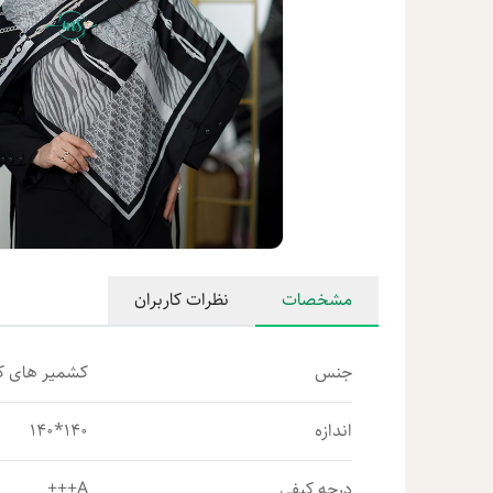
مشخصات
نظرات کاربران
جنس
کشمیر های کو
اندازه
140*140
درجه کیفی
A+++