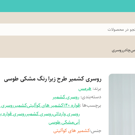
و در محصولات
اس
چادر
روسری
روسری کشمیر طرح زبرا رنگ مشکی طوسی
برند:
هرمس
دسته‌بندی
:
روسری کشمیر
برچسب‌ها :
قواره 140
کشمیر های کوآلیتی
کشمیر
روسری م
روسری وارداتی
روسری کشمیر
روسری قواره ب
آبی
مشکی طوسی
جنس
:
کشمیر های کوآلیتی