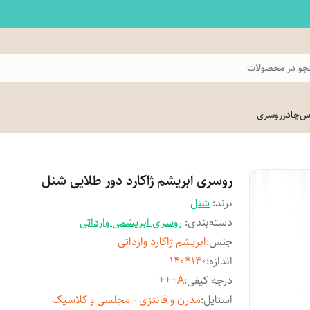
و در محصولات
اس
چادر
روسری
روسری ابریشم ژاکارد دور طلایی شنل
برند:
شنل
دسته‌بندی
:
روسری ابریشمی وارداتی
جنس
:
ابریشم ژاکارد وارداتی
اندازه
:
140*140
درجه کیفی
:
A+++
استایل
:
مدرن و فانتزی - مجلسی و کلاسیک