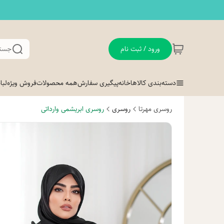
ورود / ثبت نام
جستج
دسته‌بندی کالاها
خانه
پیگیری سفارش
همه محصولات
فروش ویژه
لب
روسری مهرتا
روسری
روسری ابریشمی وارداتی