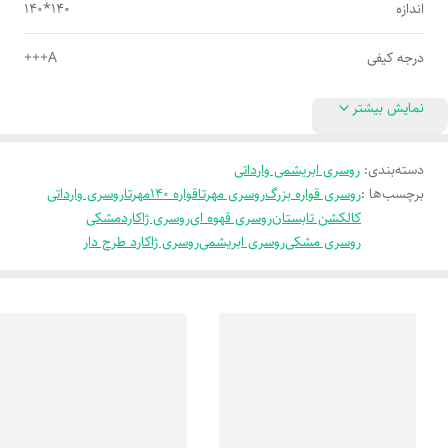
اندازه
140*140
درجه کیفی
A+++
نمایش بیشتر
دسته‌بندی
:
روسری ابریشمی وارداتی
برچسب‌ها :
روسری قواره بزرگ
روسری مهرتا
قواره 140
مهرتا
روسری وارداتی
کالکشن تابستان
روسری قهوه ای
روسری ژاکارد
مشکی
روسری مشکی
روسری ابریشمی
روسری ژاکارد طرح دار