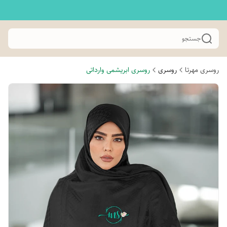
جستجو
روسری مهرتا
روسری
روسری ابریشمی وارداتی