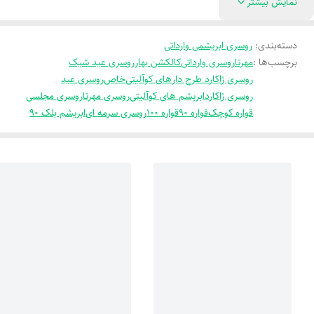
نمایش بیشتر
دسته‌بندی
:
روسری ابریشمی وارداتی
برچسب‌ها :
مهرتا
روسری وارداتی
کالکشن بهار
روسری عید شیک
روسری ژاکارد طرح دار
های کوآلیتی
خاص
روسری عید
روسری ژاکارد
ابریشم های کوآلیتی
روسری مهرتا
روسری مجلسی
قواره کوچک
قواره 90
قواره 100
روسری سرمه ای
ابریشم بلک 90