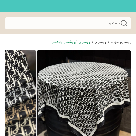
جستجو
روسری مهرتا
روسری
روسری ابریشمی وارداتی