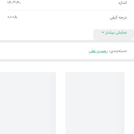
اندازه
140*140
درجه کیفی
A+++
نمایش بیشتر
دسته‌بندی
:
روسری نخی