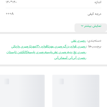
اندازه
140*140
درجه کیفی
A+++
نمایش بیشتر
دسته‌بندی
:
روسری نخی
برچسب‌ها :
روسری قواره بزرگ
روسری مهرتا
قواره 140
مهرتا
روسری وارداتی
روسری نخ پنبه
روسری نخی
پلیسه
روسری پلیسه
کالکشن تابستان
روسری آبی
آبی آسمانی
آبی