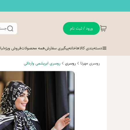
ورود / ثبت نام
جستج
دسته‌بندی کالاها
خانه
پیگیری سفارش
همه محصولات
فروش ویژه
لب
روسری مهرتا
روسری
روسری ابریشمی وارداتی