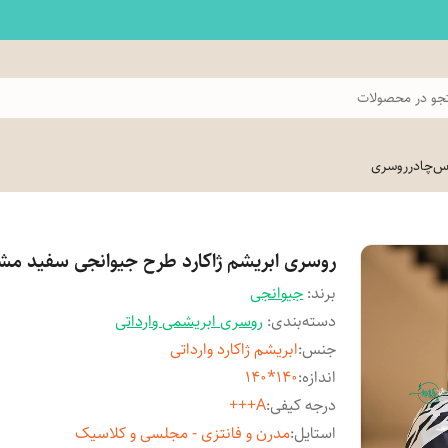
و در محصولات
اس
چادر
روسری
روسری ابریشم ژاکارد طرح جیوانجی سفید م
برند:
جیوانجی
دسته‌بندی
:
روسری ابریشمی وارداتی
جنس
:
ابریشم ژاکارد وارداتی
اندازه
:
140*140
درجه کیفی
:
A+++
استایل
:
مدرن و فانتزی - مجلسی و کلاسیک