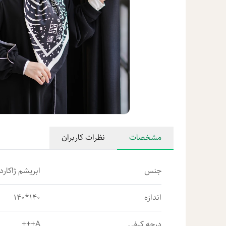
مشخصات
نظرات کاربران
جنس
ابریشم ژاکارد 
اندازه
140*140
درجه کیفی
A+++