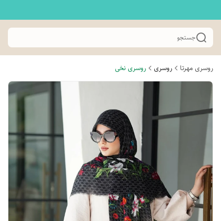
جستجو
روسری مهرتا
روسری
روسری نخی