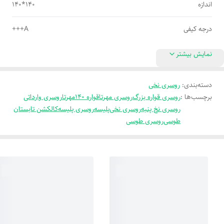
اندازه
140*140
درجه کیفی
A+++
نمایش بیشتر
دسته‌بندی
:
روسری نخی
برچسب‌ها :
روسری قواره بزرگ
روسری مهرتا
قواره 140
مهرتا
روسری وارداتی
روسری نخ پنبه
روسری نخی
پلیسه
روسری پلیسه
کالکشن تابستان
طوسی
روسری طوسی