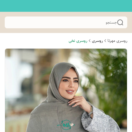
جستجو
روسری مهرتا
روسری
روسری نخی