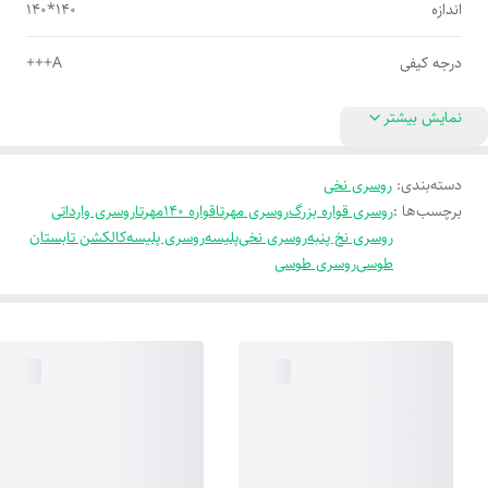
اندازه
140*140
درجه کیفی
A+++
نمایش بیشتر
دسته‌بندی
:
روسری نخی
برچسب‌ها :
روسری قواره بزرگ
روسری مهرتا
قواره 140
مهرتا
روسری وارداتی
روسری نخ پنبه
روسری نخی
پلیسه
روسری پلیسه
کالکشن تابستان
طوسی
روسری طوسی