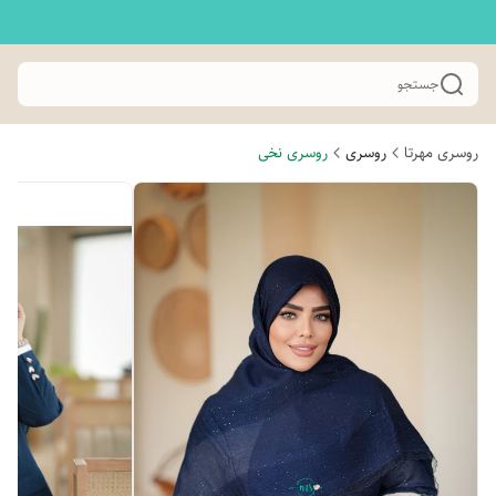
جستجو
روسری مهرتا
روسری
روسری نخی