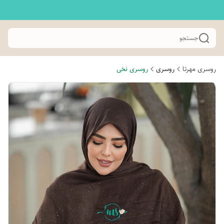
جستجو
روسری مهرتا
روسری
روسری نخی