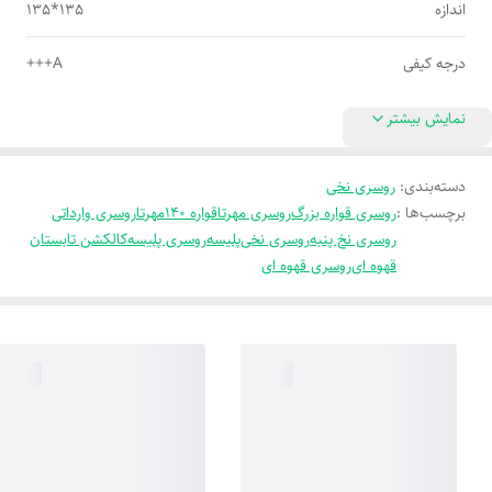
اندازه
135*135
درجه کیفی
A+++
نمایش بیشتر
دسته‌بندی
:
روسری نخی
برچسب‌ها :
روسری قواره بزرگ
روسری مهرتا
قواره 140
مهرتا
روسری وارداتی
روسری نخ پنبه
روسری نخی
پلیسه
روسری پلیسه
کالکشن تابستان
قهوه ای
روسری قهوه ای