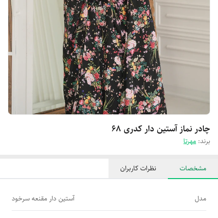
چادر نماز آستین دار کدری 68
برند:
مهرتا
مشخصات
نظرات کاربران
مدل
آستین دار مقنعه سرخود