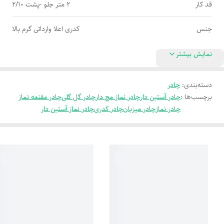
قد کار
2 متر جلو -پشت 2/10
جنس
کدری اعلا وارداتی گرم بالا
نمایش بیشتر
دسته‌بندی
:
چادر
برچسب‌ها :
چادر آستین دار
چادر نماز مچ دار
چادر گل گلی
چادر مقنعه نماز
چادر نماز
چادر میزبان
چادر کدری
چادر نماز آستین دار