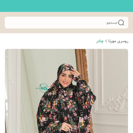
جستجو
روسری مهرتا
چادر