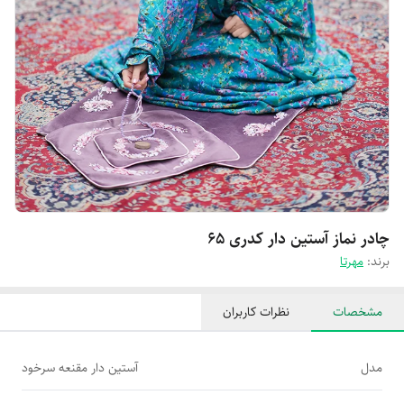
چادر نماز آستین دار کدری 65
برند:
مهرتا
مشخصات
نظرات کاربران
مدل
آستین دار مقنعه سرخود