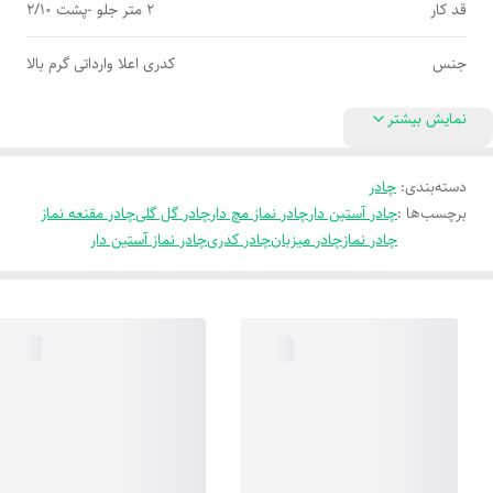
قد کار
2 متر جلو -پشت 2/10
جنس
کدری اعلا وارداتی گرم بالا
نمایش بیشتر
دسته‌بندی
:
چادر
برچسب‌ها :
چادر آستین دار
چادر نماز مچ دار
چادر گل گلی
چادر مقنعه نماز
چادر نماز
چادر میزبان
چادر کدری
چادر نماز آستین دار