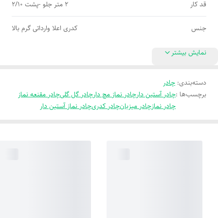
قد کار
2 متر جلو -پشت 2/10
جنس
کدری اعلا وارداتی گرم بالا
نمایش بیشتر
دسته‌بندی
:
چادر
برچسب‌ها :
چادر آستین دار
چادر نماز مچ دار
چادر گل گلی
چادر مقنعه نماز
چادر نماز
چادر میزبان
چادر کدری
چادر نماز آستین دار