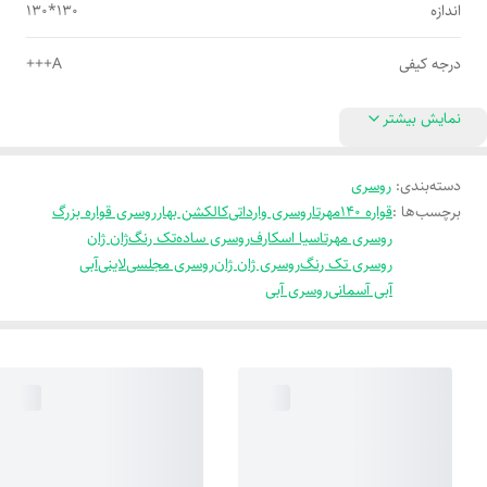
اندازه
130*130
درجه کیفی
A+++
نمایش بیشتر
دسته‌بندی
:
روسری
برچسب‌ها :
قواره 140
مهرتا
روسری وارداتی
کالکشن بهار
روسری قواره بزرگ
روسری مهرتا
سیا اسکارف
روسری ساده
تک رنگ
ژان ژان
روسری تک رنگ
روسری ژان ژان
روسری مجلسی
لاینی
آبی
آبی آسمانی
روسری آبی