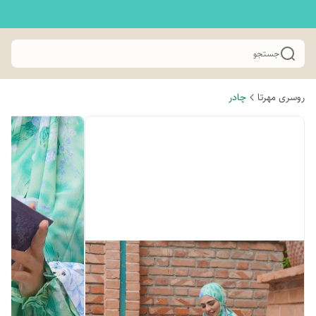
جستجو
روسری مهرتا
چادر