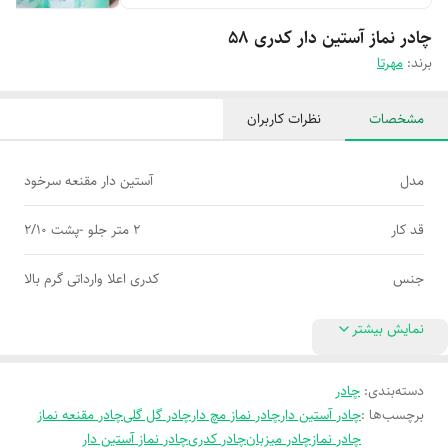
چادر نماز آستین دار کدری 58
برند:
مهرتا
مشخصات
نظرات کاربران
مدل
آستین دار مقنعه سرخود
قد کار
2 متر جلو -پشت 2/10
جنس
کدری اعلا وارداتی گرم بالا
نمایش بیشتر
دسته‌بندی
:
چادر
برچسب‌ها :
چادر آستین دار
چادر نماز مچ دار
چادر گل گلی
چادر مقنعه نماز
چادر نماز
چادر میزبان
چادر کدری
چادر نماز آستین دار