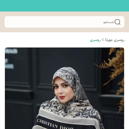
جستجو
روسری مهرتا
روسری