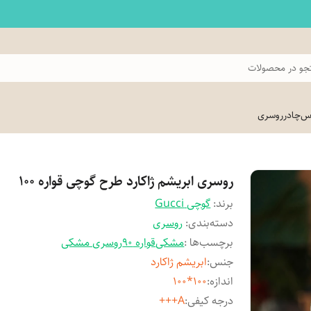
و در محصولات
اس
چادر
روسری
روسری ابریشم ژاکارد طرح گوچی قواره 100
برند:
گوچی Gucci
دسته‌بندی
:
روسری
برچسب‌ها :
مشکی
قواره 90
روسری مشکی
جنس
:
ابریشم ژاکارد
اندازه
:
100*100
درجه کیفی
:
A+++