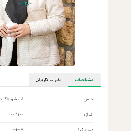
مشخصات
نظرات کاربران
جنس
ابریشم ژاکارد
اندازه
100*100
درجه کیفی
A+++