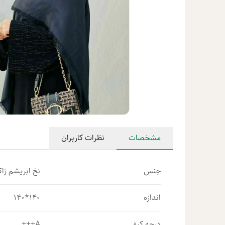
مشخصات
نظرات کاربران
جنس
نخ ابریشم ژاک
اندازه
140*140
درجه کیفی
A+++