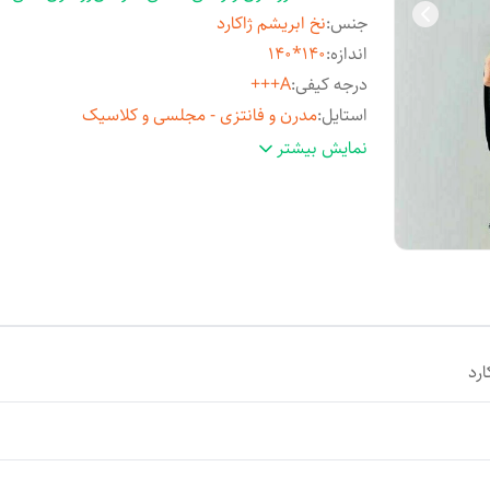
جنس
:
نخ ابریشم ژاکارد
اندازه
:
140*140
درجه کیفی
:
A+++
استایل
:
مدرن و فانتزی - مجلسی و کلاسیک
مناسب فصل
:
چهارفصل
نمایش بیشتر
مورد استفاده
:
روزمره و مهمانی
ارد