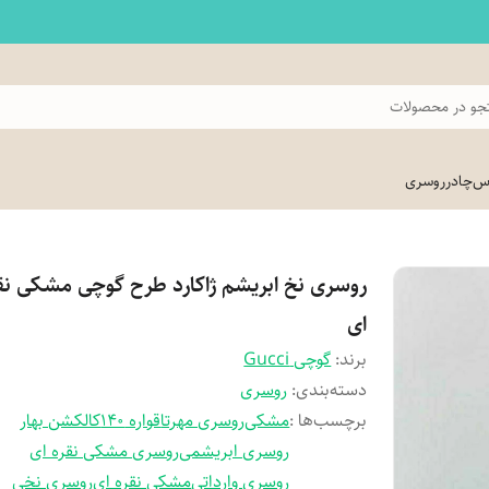
و در محصولات
اس
چادر
روسری
روسری نخ ابریشم ژاکارد طرح گوچی مشکی نق
ای
برند:
گوچی Gucci
دسته‌بندی
:
روسری
برچسب‌ها :
مشکی
روسری مهرتا
قواره 140
کالکشن بهار
روسری ابریشمی
روسری مشکی نقره ای
روسری وارداتی
مشکی نقره ای
روسری نخی