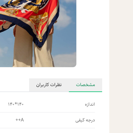
مشخصات
نظرات کاربران
اندازه
140*140
درجه کیفی
A++