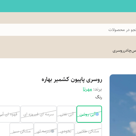
و در محصولات
اس
چادر
روسری
روسری پاپیون کشمیر بهاره
برند:
مهرتا
رنگ
آبی روشن
آبی نفتی
سرمه ای فیروزه ای
قهوه ای آبی
مشکی طلایی
نخودی
سرمه ای
مشکی سبز