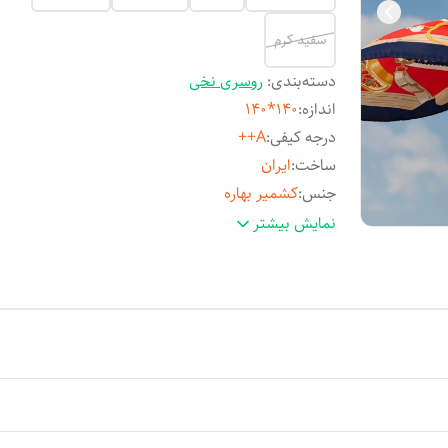
سفید کرم
دسته‌بندی
:
روسری نخی
اندازه
:
140*140
درجه کیفی
:
A++
ساخت
:
ایران
جنس
:
کشمیر بهاره
استایل
:
رسمی و نیمه رسمی- فانتزی و مدرن
نمایش بیشتر
مناسب فصل
:
بهار و تابستان
مورد استفاده
:
روزمره و مهمانی