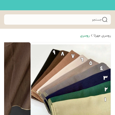
جستجو
روسری مهرتا
روسری