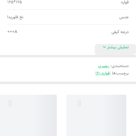
قواره
125*125
جنس
نخ فلوریدا
درجه کیفی
A+++
نمایش بیشتر
دسته‌بندی
:
روسری
برچسب‌ها :
قواره 120