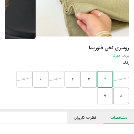
روسری نخی فلوریدا
برند:
مهرتا
رنگ
7
6
5
4
3
2
1
9
8
مشخصات
نظرات کاربران