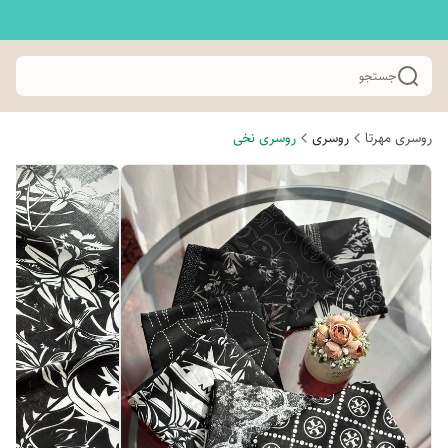
جستجو
روسری مهرتا
روسری
روسری نخی