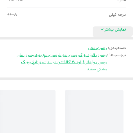
اندازه
135*135
درجه کیفی
A+++
نمایش بیشتر
دسته‌بندی
:
روسری نخی
برچسب‌ها :
روسری قواره بزرگ
روسری مهرتا
روسری نخ پنبه
روسری نخی
روسری وارداتی
قواره 140
کالکشن تابستان
مهرتا
نخ یونیک
مشکی سفید