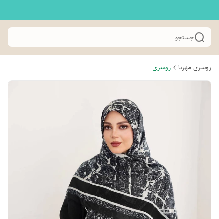
جستجو
روسری مهرتا
روسری