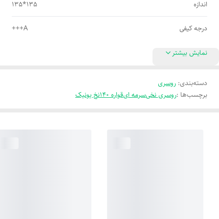
اندازه
135*135
درجه کیفی
A+++
نمایش بیشتر
دسته‌بندی
:
روسری
برچسب‌ها :
روسری نخی
سرمه ای
قواره 140
نخ یونیک